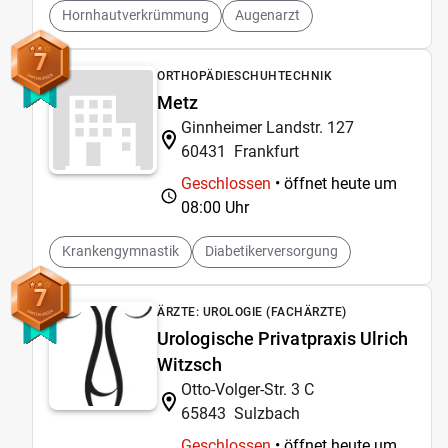
Hornhautverkrümmung
Augenarzt
7
ORTHOPÄDIESCHUHTECHNIK
Metz
Ginnheimer Landstr. 127
60431
Frankfurt
Geschlossen
• öffnet heute um
08:00 Uhr
Krankengymnastik
Diabetikerversorgung
7
ÄRZTE: UROLOGIE (FACHÄRZTE)
Urologische Privatpraxis Ulrich
Witzsch
Otto-Volger-Str. 3 C
65843
Sulzbach
Geschlossen
• öffnet heute um