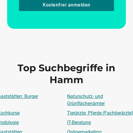
Kostenfrei anmelden
Top Suchbegriffe in
Hamm
aststätten: Burger
Naturschutz- und
Grünflächenämter
Kochkurse
Tierärzte: Pferde (Fachtierärzte
odologie
IT-Beratung
aststätten:
Onlinemarketing