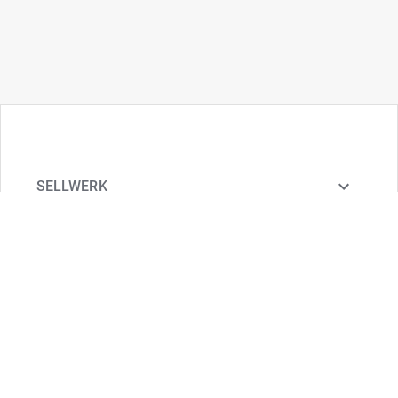
SELLWERK
COMMUNITY
WISSEN
HILFE