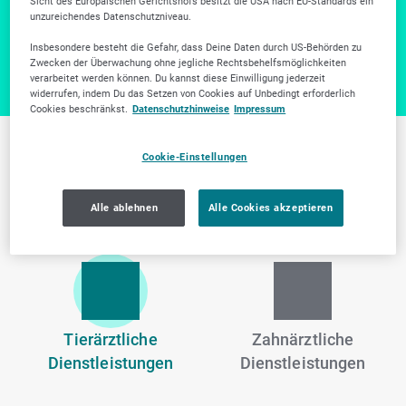
Sicht des Europäischen Gerichtshofs besitzt die USA nach EU-Standards ein
unzureichendes Datenschutzniveau.
Zur Firmensuche
Insbesondere besteht die Gefahr, dass Deine Daten durch US-Behörden zu
Zwecken der Überwachung ohne jegliche Rechtsbehelfsmöglichkeiten
verarbeitet werden können. Du kannst diese Einwilligung jederzeit
widerrufen, indem Du das Setzen von Cookies auf Unbedingt erforderlich
Cookies beschränkst.
Datenschutzhinweise
Impressum
Cookie-Einstellungen
Weitere Branchen in
Fürth
Alle ablehnen
Alle Cookies akzeptieren
Tierärztliche
Zahnärztliche
Dienstleistungen
Dienstleistungen