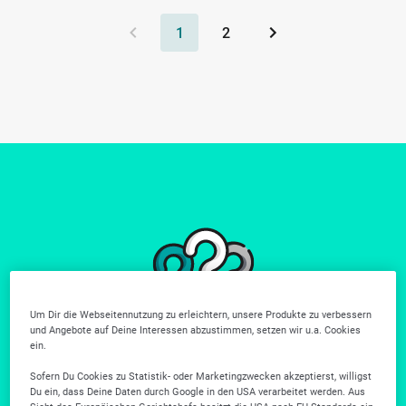
1
2
Um Dir die Webseitennutzung zu erleichtern, unsere Produkte zu verbessern
Du findest nicht
und Angebote auf Deine Interessen abzustimmen, setzen wir u.a. Cookies
ein.
wonach du suchst?
Sofern Du Cookies zu Statistik- oder Marketingzwecken akzeptierst, willigst
Du ein, dass Deine Daten durch Google in den USA verarbeitet werden. Aus
Weitere Unternehmen gibt es in unserer Firmensuche.