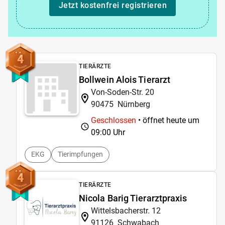
Jetzt kostenfrei registrieren
4
TIERÄRZTE
Bollwein Alois Tierarzt
Von-Soden-Str. 20
90475
Nürnberg
Geschlossen
• öffnet heute um
09:00 Uhr
EKG
Tierimpfungen
4
TIERÄRZTE
Nicola Barig Tierarztpraxis
Wittelsbacherstr. 12
91126
Schwabach