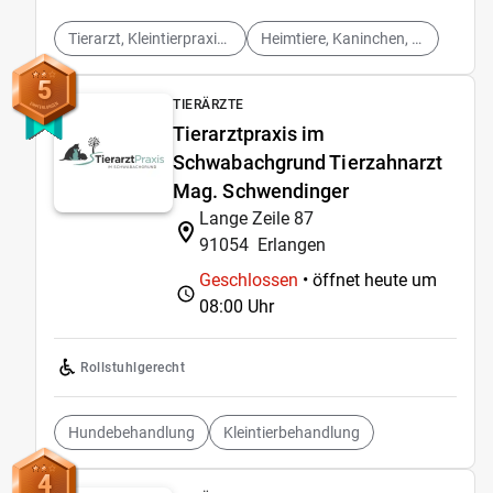
Tierarzt, Kleintierpraxis, Kleintiere, Hunde, Katzen, Haustiere
Heimtiere, Kaninchen, Meerschweinchen, Vögel, Altersvorsorge, Behandlung
5
TIERÄRZTE
Tierarztpraxis im
Schwabachgrund Tierzahnarzt
Mag. Schwendinger
Lange Zeile 87
91054
Erlangen
Geschlossen
• öffnet heute um
08:00 Uhr
Rollstuhlgerecht
Hundebehandlung
Kleintierbehandlung
4