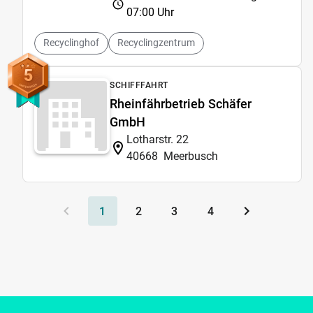
07:00 Uhr
Recyclinghof
Recyclingzentrum
5
SCHIFFFAHRT
Rheinfährbetrieb Schäfer
GmbH
Lotharstr. 22
40668
Meerbusch
1
2
3
4