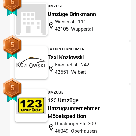
6
UMZÜGE
Umzüge Brinkmann
Wiesenstr. 111
42105
Wuppertal
5
TAXIUNTERNEHMEN
Taxi Kozlowski
Friedrichstr. 242
42551
Velbert
5
UMZÜGE
123 Umzüge
Umzugsunternehmen
Möbelspedition
Duisburger Str. 309
46049
Oberhausen