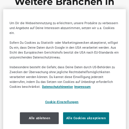
Weitere Branchen in
Essen
Um Dir die Webseitennutzung zu erleichtern, unsere Produkte zu verbessern
und Angebote auf Deine Interessen abzustimmen, setzen wir u.a. Cookies
ein.
Sofern Du Cookies zu Statistik- oder Marketingzwecken akzeptierst, willigst
Du ein, dass Deine Daten durch Google in den USA verarbeitet werden. Aus
Sicht des Europäischen Gerichtshofs besitzt die USA nach EU-Standards ein
Transport, Logistik &
Zahnärztliche
unzureichendes Datenschutzniveau.
Umzugsdienste
Dienstleistungen
Insbesondere besteht die Gefahr, dass Deine Daten durch US-Behörden zu
Zwecken der Überwachung ohne jegliche Rechtsbehelfsmöglichkeiten
verarbeitet werden können. Du kannst diese Einwilligung jederzeit
widerrufen, indem Du das Setzen von Cookies auf Unbedingt erforderlich
Cookies beschränkst.
Datenschutzhinweise
Impressum
Cookie-Einstellungen
Alle ablehnen
Alle Cookies akzeptieren