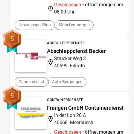
Geschlossen
• öffnet morgen um
08:00 Uhr
Umzugsspedition
Möbel entsorgen
5
ABSCHLEPPDIENSTE
Abschleppdienst Becker
Strücker Weg 3
40699
Erkrath
Pannendienst
Auto-Bergungen
5
CONTAINERDIENSTE
Frangen GmbH Containerdienst
In der Loh 20 A
40668
Meerbusch
Geschlossen
• öffnet morgen um