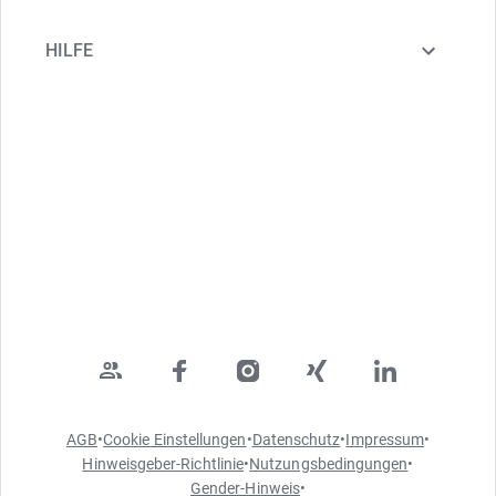
HILFE
AGB
•
Cookie Einstellungen
•
Datenschutz
•
Impressum
•
Hinweisgeber-Richtlinie
•
Nutzungsbedingungen
•
Gender-Hinweis
•