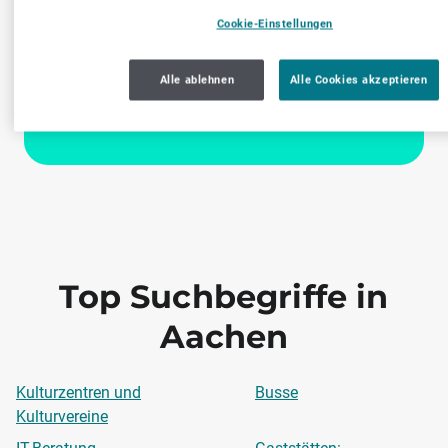
In wenigen Schritten registriert
Cookie-Einstellungen
Alle ablehnen
Alle Cookies akzeptieren
Kostenfrei anmelden
Top Suchbegriffe in
Aachen
Kulturzentren und
Busse
Kulturvereine