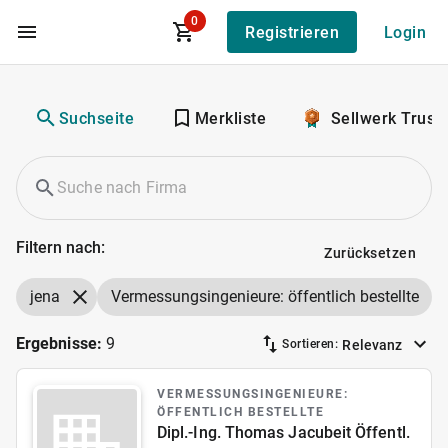
0
Registrieren
Login
Zum Hauptinhalt
Suchseite
Merkliste
Sellwerk Trust
Filtern nach:
Zurücksetzen
jena
Vermessungsingenieure: öffentlich bestellte
Ergebnisse:
9
Relevanz
Sortieren:
VERMESSUNGSINGENIEURE:
ÖFFENTLICH BESTELLTE
Dipl.-Ing. Thomas Jacubeit Öffentl.