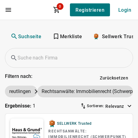
0
Registrieren
Login
Zum Hauptinhalt
Suchseite
Merkliste
Sellwerk Trust
Filtern nach:
Zurücksetzen
reutlingen
Rechtsanwälte: Immobilienrecht (Schwerpun
Ergebnisse:
1
Relevanz
Sortieren:
SELLWERK Trusted
RECHTSANWÄLTE:
IMMOBILIENRECHT (SCHWERPUNKT)