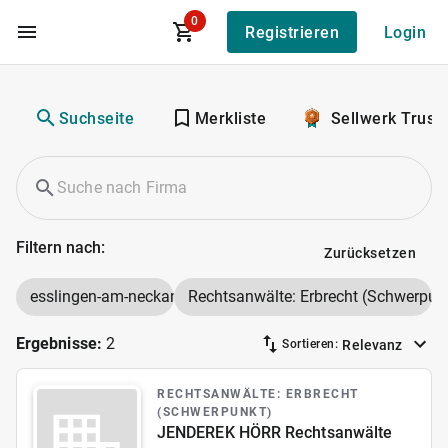
0
Registrieren
Login
Zum Hauptinhalt
Suchseite
Merkliste
Sellwerk Trust
Filtern nach:
Zurücksetzen
esslingen-am-neckar
Rechtsanwälte: Erbrecht (Schwerpun
Ergebnisse:
2
Relevanz
Sortieren:
RECHTSANWÄLTE: ERBRECHT
(SCHWERPUNKT)
JENDEREK HÖRR Rechtsanwälte