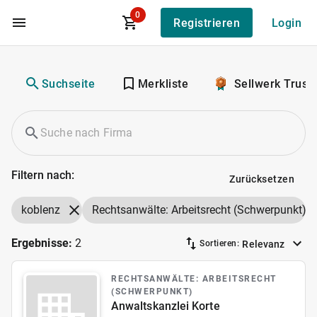
0
Registrieren
Login
Zum Hauptinhalt
Suchseite
Merkliste
Sellwerk Trust
Filtern nach:
Zurücksetzen
koblenz
Rechtsanwälte: Arbeitsrecht (Schwerpunkt)
Ergebnisse:
2
Relevanz
Sortieren:
RECHTSANWÄLTE: ARBEITSRECHT
(SCHWERPUNKT)
Anwaltskanzlei Korte