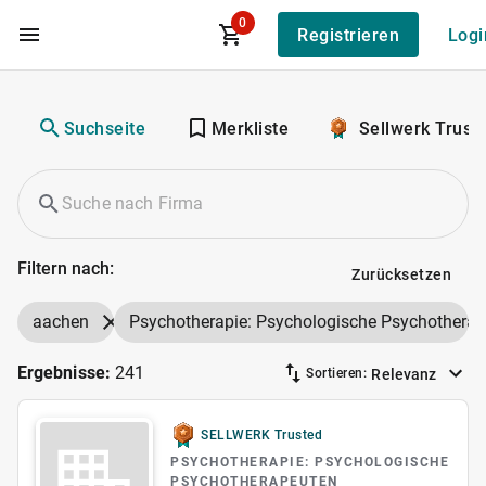
0
Registrieren
Logi
Zum Hauptinhalt
Suchseite
Merkliste
Sellwerk Trust
Filtern nach:
Zurücksetzen
aachen
Psychotherapie: Psychologische Psychothera
Ergebnisse:
241
Relevanz
Sortieren:
SELLWERK Trusted
PSYCHOTHERAPIE: PSYCHOLOGISCHE
PSYCHOTHERAPEUTEN