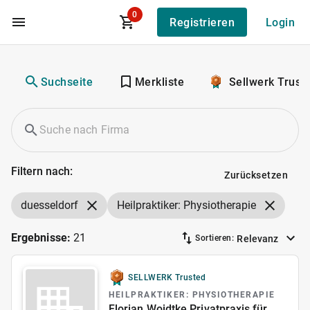
0
Registrieren
Login
Zum Hauptinhalt
Suchseite
Merkliste
Sellwerk Trust
Filtern nach:
Zurücksetzen
duesseldorf
Heilpraktiker: Physiotherapie
Ergebnisse:
21
Relevanz
Sortieren:
SELLWERK Trusted
HEILPRAKTIKER: PHYSIOTHERAPIE
Florian Woidtke Privatpraxis für