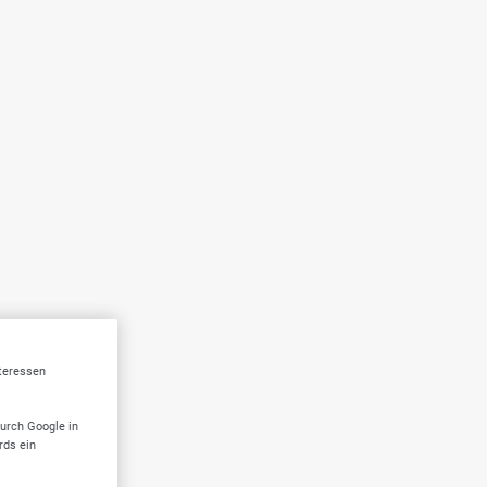
nteressen
durch Google in
rds ein