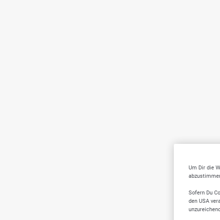
Um Dir die W
abzustimmen,
Sofern Du Co
den USA vera
unzureichen