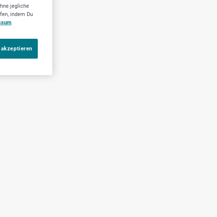
hne jegliche
ufen, indem Du
ssum
 akzeptieren