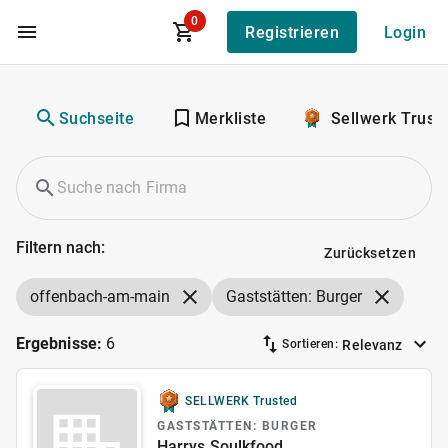
0
Registrieren
Login
Zum Hauptinhalt
Suchseite
Merkliste
Sellwerk Trust
Filtern nach:
Zurücksetzen
offenbach-am-main
Gaststätten: Burger
Ergebnisse:
6
Relevanz
Sortieren:
SELLWERK Trusted
GASTSTÄTTEN: BURGER
Harrys Soulkfood