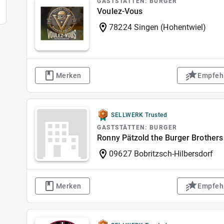
GASTSTÄTTEN: BURGER
Voulez-Vous
78224 Singen (Hohentwiel)
Merken
Empfeh
SELLWERK Trusted
GASTSTÄTTEN: BURGER
Ronny Pätzold the Burger Brothers
09627 Bobritzsch-Hilbersdorf
Merken
Empfeh