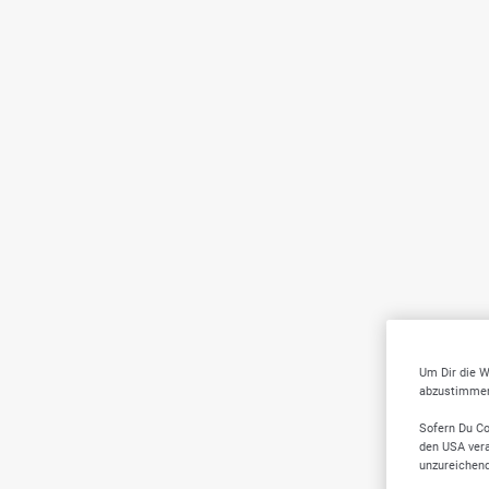
Um Dir die W
abzustimmen,
Sofern Du Co
den USA vera
unzureichen