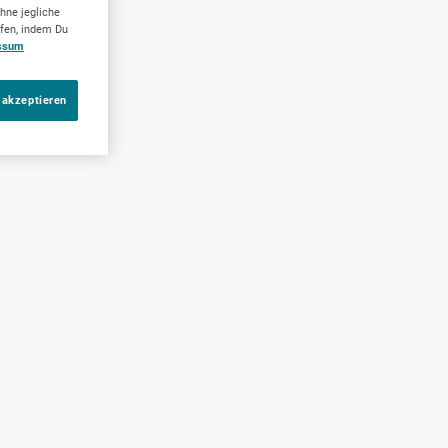
hne jegliche
ufen, indem Du
ssum
 akzeptieren