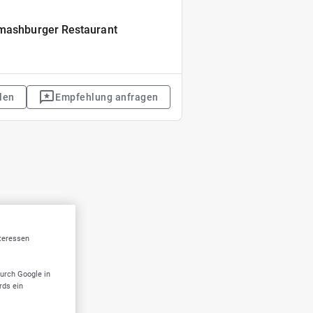
Smashburger Restaurant
len
Empfehlung anfragen
nteressen
durch Google in
rds ein