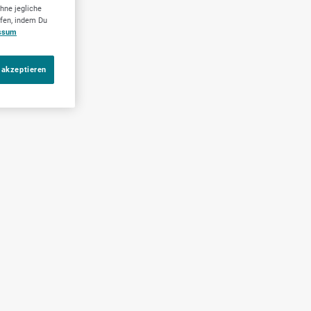
hne jegliche
ufen, indem Du
ssum
 akzeptieren