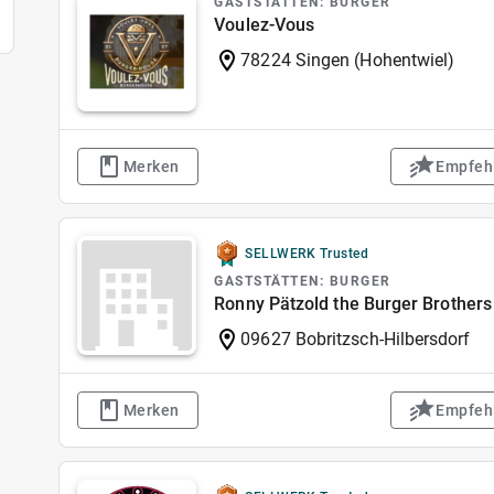
GASTSTÄTTEN: BURGER
Voulez-Vous
78224 Singen (Hohentwiel)
Merken
Empfeh
SELLWERK Trusted
GASTSTÄTTEN: BURGER
Ronny Pätzold the Burger Brothers
09627 Bobritzsch-Hilbersdorf
Merken
Empfeh