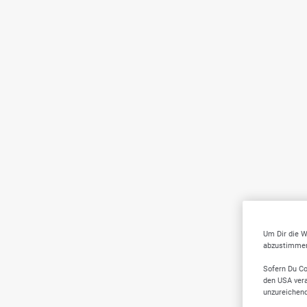
Um Dir die W
abzustimmen,
Sofern Du Co
den USA vera
unzureichen