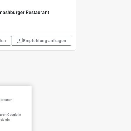
Smashburger Restaurant
len
Empfehlung anfragen
nteressen
durch Google in
rds ein