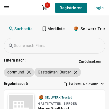
0
Registrieren
Login
Zum Hauptinhalt
Suchseite
Merkliste
Sellwerk Trust
Filtern nach:
Zurücksetzen
dortmund
Gaststätten: Burger
Ergebnisse:
6
Relevanz
Sortieren:
SELLWERK Trusted
GASTSTÄTTEN: BURGER
Harrys Soulkfood