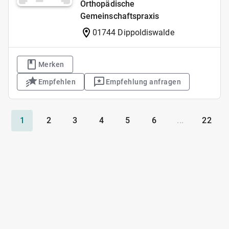
Orthopädische
Gemeinschaftspraxis
01744 Dippoldiswalde
Merken
Empfehlen
Empfehlung anfragen
1
2
3
4
5
6
...
22