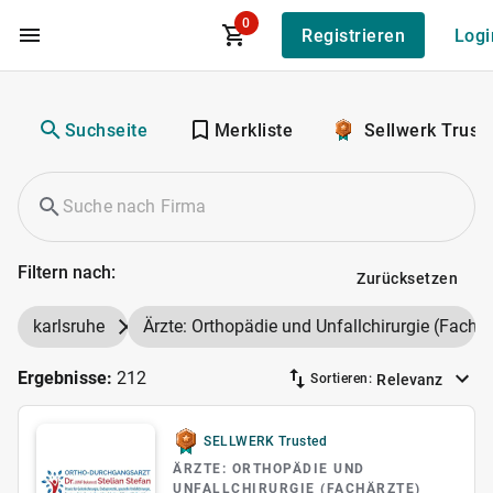
0
Registrieren
Logi
Zum Hauptinhalt
Suchseite
Merkliste
Sellwerk Trust
Filtern nach:
Zurücksetzen
karlsruhe
Ärzte: Orthopädie und Unfallchirurgie (Fachär
Ergebnisse:
212
Relevanz
Sortieren:
SELLWERK Trusted
ÄRZTE: ORTHOPÄDIE UND
UNFALLCHIRURGIE (FACHÄRZTE)