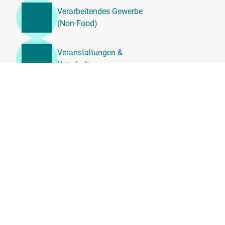
Verarbeitendes Gewerbe
(Non-Food)
Veranstaltungen &
Unterhaltung
Unternehmensdienstleistung
en, Beratung &
Personalwesen
Transport, Logistik &
Umzugsdienste
Tierärztliche
Dienstleistungen
Sportanlagen, Vereine &