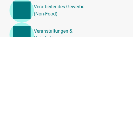
Verarbeitendes Gewerbe
(Non-Food)
Veranstaltungen &
Unterhaltung
Unternehmensdienstleistung
en, Beratung &
Personalwesen
Transport, Logistik &
Umzugsdienste
Tierärztliche
Dienstleistungen
Sportanlagen, Vereine &