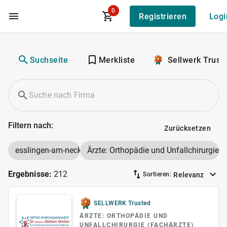
0
Registrieren
Logi
Zum Hauptinhalt
Suchseite
Merkliste
Sellwerk Trust
Filtern nach:
Zurücksetzen
esslingen-am-neckar
Ärzte: Orthopädie und Unfallchirurgie (
Ergebnisse:
212
Relevanz
Sortieren:
SELLWERK Trusted
ÄRZTE: ORTHOPÄDIE UND
UNFALLCHIRURGIE (FACHÄRZTE)