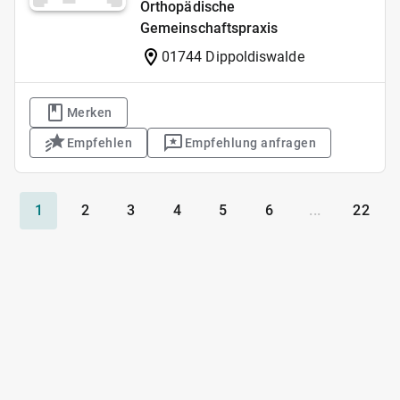
Orthopädische
Gemeinschaftspraxis
01744 Dippoldiswalde
Merken
Empfehlen
Empfehlung anfragen
1
2
3
4
5
6
...
22