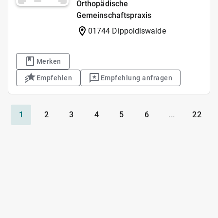
Orthopädische
Gemeinschaftspraxis
01744 Dippoldiswalde
Merken
Empfehlen
Empfehlung anfragen
1
2
3
4
5
6
...
22