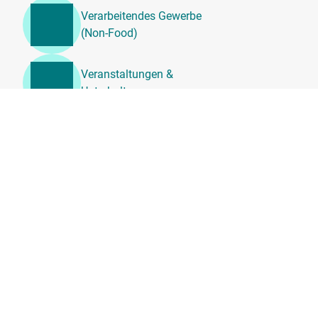
Verarbeitendes Gewerbe
(Non-Food)
Veranstaltungen &
Unterhaltung
Unternehmensdienstleistung
en, Beratung &
Personalwesen
Transport, Logistik &
Umzugsdienste
Tierärztliche
Dienstleistungen
Sportanlagen, Vereine &