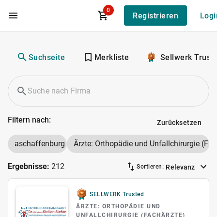
0
Registrieren
Logi
Zum Hauptinhalt
Suchseite
Merkliste
Sellwerk Trust
Filtern nach:
Zurücksetzen
aschaffenburg
Ärzte: Orthopädie und Unfallchirurgie (Fac
Ergebnisse:
212
Relevanz
Sortieren:
SELLWERK Trusted
ÄRZTE: ORTHOPÄDIE UND
UNFALLCHIRURGIE (FACHÄRZTE)